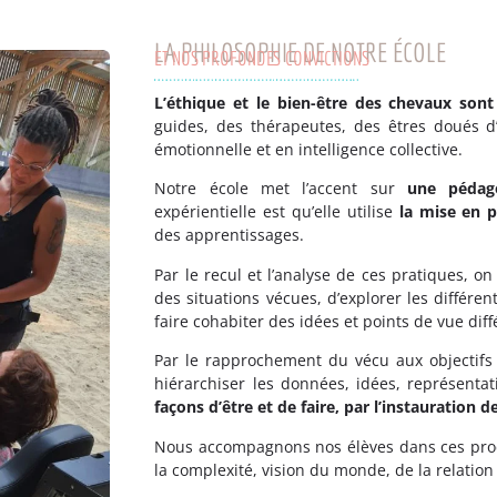
LA PHILOSOPHIE DE NOTRE ÉCOLE
ET NOS PROFONDES CONVICTIONS
L’éthique et le bien-être des chevaux son
guides, des thérapeutes, des êtres doués d’
émotionnelle et en intelligence collective.
Notre école met l’accent sur
une pédago
expérientielle est qu’elle utilise
la mise en p
des apprentissages.
Par le recul et l’analyse de ces pratiques, 
des situations vécues, d’explorer les différe
faire cohabiter des idées et points de vue diff
Par le rapprochement du vécu aux objectifs
hiérarchiser les données, idées, représenta
façons d’être et de faire, par l’instauration d
Nous accompagnons nos élèves dans ces proce
la complexité, vision du monde, de la relation 