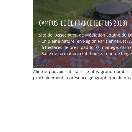
CAMPUS ILE DE FRANCE (DEPUIS 2018)
Site de l’Association de Médiation Equine du 
- En pleine nature, en Région Parisienne-Est (7
- 6 hectares de prés, paddocks, manège, carriè
- Salle de formation, club house, rond de longe
Afin de pouvoir satisfaire le plus grand nombre
prochainement la présence géographique de nos 